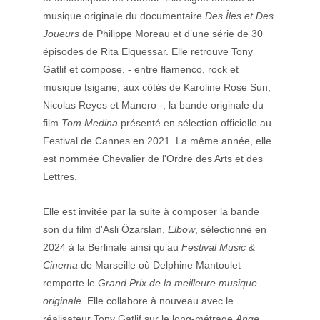
musique originale du documentaire 
Des Îles et Des 
Joueurs
 de Philippe Moreau et d’une série de 30 
épisodes de Rita Elquessar. Elle retrouve Tony 
Gatlif et compose, - entre flamenco, rock et 
musique tsigane, aux côtés de Karoline Rose Sun, 
Nicolas Reyes et Manero -, la bande originale du 
film 
Tom Medina
 présenté en sélection officielle au 
Festival de Cannes en 2021. La même année, elle 
est nommée Chevalier de l'Ordre des Arts et des 
Lettres.
Elle est invitée par la suite à composer la bande 
son du film d'Asli Özarslan, 
Elbow
, sélectionné en 
2024 à la Berlinale ainsi qu’au 
Festival Music & 
Cinema
 de Marseille où Delphine Mantoulet 
remporte le 
Grand Prix de la meilleure musique 
originale
. Elle collabore à nouveau avec le 
réalisateur Tony Gatlif sur le long-métrage 
Ange