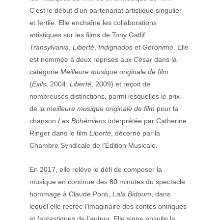
C'est le début d'un partenariat artistique singulier 
et fertile. Elle enchaîne les collaborations 
artistiques sur les films de Tony Gatlif: 
Transylvania
, 
Liberté
, 
Indignados
 et 
Geronimo
. Elle 
est nommée à deux reprises aux 
César
 dans la 
catégorie 
Meilleure musique originale de film
(
Exils
, 2004; 
Liberté
, 2009) et reçoit de 
nombreuses distinctions, parmi lesquelles le prix 
de la 
meilleure musique originale de film
 pour la 
chanson 
Les Bohémiens
 interprétée par Catherine 
Ringer dans le film 
Liberté
, décerné par la 
Chambre Syndicale de l'Édition Musicale.
En 2017, elle relève le défi de composer la 
musique en continue des 80 minutes du spectacle 
hommage à Claude Ponti, 
Lala Bidoum
, dans 
lequel elle recrée l’imaginaire des contes oniriques 
et fantastiques de l'auteur. Elle signe ensuite la 