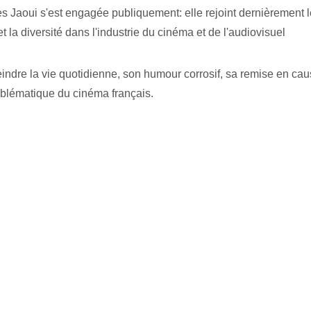
s Jaoui s'est engagée publiquement: elle rejoint dernièrement le 
t la diversité dans l'industrie du cinéma et de l'audiovisuel
indre la vie quotidienne, son humour corrosif, sa remise en cau
emblématique du cinéma français.
ence, Agnès Jaoui et Fernando Pérez partageront leurs visions 
 sélectionné·es de développer leurs projets dans l'environne