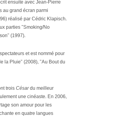
crit ensuite avec Jean-Pierre 
s au grand écran parmi 
96) réalisé par Cédric Klapisch. 
eux parties "Smoking/No 
son" (1997).
e spectateurs et est nommé pour 
e la Pluie" (2008), "Au Bout du 
t trois 
César
 du meilleur 
eulement une cinéaste. En 2006, 
rtage son amour pour les 
 chante en quatre langues 