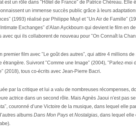
t est un rôle dans "Hôtel de France" de Patrice Chéreau. Elle é
 connaissent un immense succès public grâce à leurs adaptation
es" (1993) réalisé par Philippe Muyl et "Un Air de Famille" (19
"Intimate Exchanges" d'Alan Ayckbourn qui devient le film en d
 avec qui ils collaborent de nouveau pour "On Connaît la Chan
 premier film avec "Le goût des autres", qui attire 4 millions d
ue étrangère. Suivront "Comme une Image" (2004), "Parlez-moi d
" (2018), tous co-écrits avec Jean-Pierre Bacri.
ée par la critique et lui a valu de nombreuses récompenses, don
leure actrice dans un second rôle. Mais Agnès Jaoui n'est pas s
ta", couronné d’une Victoire de la musique, dans lequel elle pa
d’autres albums 
Dans Mon Pays
 et 
Nostalgias
, dans lequel elle
abe).