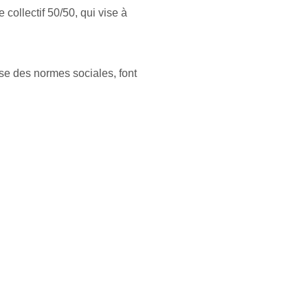
collectif 50/50, qui vise à 
se des normes sociales, font 
et leurs expériences de 
ment exceptionnel du Château 