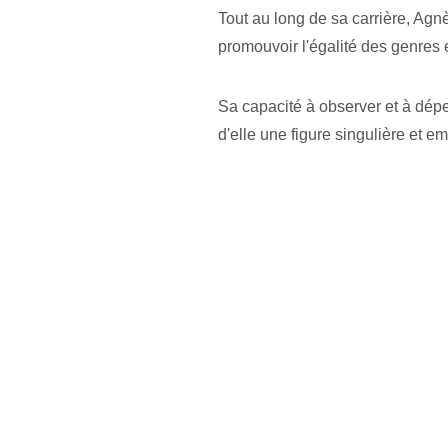
Tout au long de sa carrière, Agnè
promouvoir l'égalité des genres e
Sa capacité à observer et à dépe
d'elle une figure singulière et 
Du 9 au 30 mai, pendant la résid
cinéastes avec les résidents.
CASA CINE permet aux auteur·es