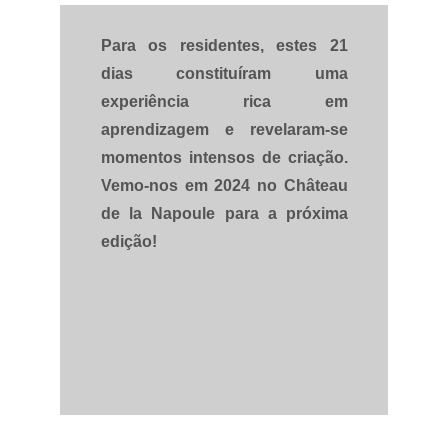
Para os residentes, estes 21
dias constituíram uma
experiência rica em
aprendizagem e revelaram-se
momentos intensos de criação.
Vemo-nos em 2024 no Château
de la Napoule para a próxima
edição!