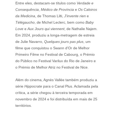
Entre eles, destacam-se títulos como 
Verdade e 
Consequência
, 
Médico de Província
 e 
Os Caloiros 
da Medicina
, de Thomas Lilti, 
J'invente rien
 e 
Télégaucho
, de Michel Leclerc, bem como 
Baby 
Love
 e 
Aux Jours qui viennent
, de Nathalie Najem. 
Em 2024, produziu a longa-metragem de estreia 
de Julie Navarro, 
Quelques jours pas plus
, um 
filme que conquistou o Swann d'Or de Melhor 
Primeiro Filme no Festival de Cabourg, o Prémio 
do Público no Festival Varilux do Rio de Janeiro e 
o Prémio de Melhor Atriz no Festival de Nice.
Além do cinema, Agnès Vallée também produziu a 
série 
Hippocrate
 para o Canal Plus. Aclamada pela 
crítica, a série chegou à terceira temporada em 
novembro de 2024 e foi distribuída em mais de 25 
territórios.