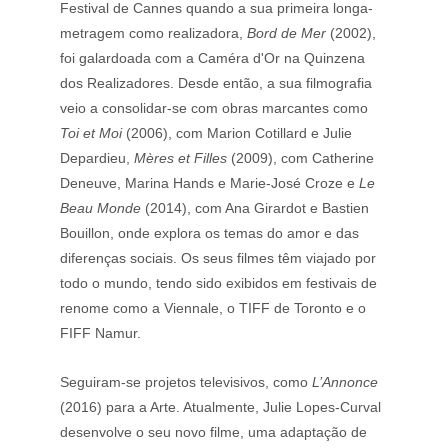
Festival de Cannes quando a sua primeira longa-
metragem como realizadora,
 Bord de Mer
 (2002), 
foi galardoada com a Caméra d'Or na Quinzena 
dos Realizadores. Desde então, a sua filmografia 
veio a consolidar-se com obras marcantes como 
Toi et Moi
 (2006), com Marion Cotillard e Julie 
Depardieu, 
Mères et Filles
 (2009), com Catherine 
Deneuve, Marina Hands e Marie-José Croze e 
Le 
Beau Monde
 (2014), com Ana Girardot e Bastien 
Bouillon, onde explora os temas do amor e das 
diferenças sociais. Os seus filmes têm viajado por 
todo o mundo, tendo sido exibidos em festivais de 
renome como a Viennale, o TIFF de Toronto e o 
FIFF Namur.
Seguiram-se projetos televisivos, como 
L’Annonce
(2016) para a Arte. Atualmente, Julie Lopes-Curval 
desenvolve o seu novo filme, uma adaptação de 